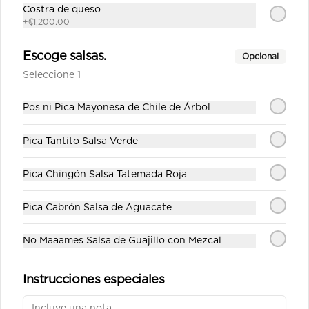
Costra de queso
+
₡1,200.00
Escoge salsas.
Opcional
Seleccione 1
Pos ni Pica Mayonesa de Chile de Árbol
Conócenos
Pica Tantito Salsa Verde
Cobertura
Términos y condiciones
Pica Chingón Salsa Tatemada Roja
Política de privacidad
Pica Cabrón Salsa de Aguacate
Redes sociales
No Maaames Salsa de Guajillo con Mezcal
Instagram
Instrucciones especiales
Mi cuenta