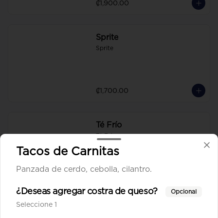
₡1,900.00
Sprite
Sprite
₡1,700.00
Té Frío
Té Frío
Tacos de Carnitas
Panzada de cerdo, cebolla, cilantro.
₡1,300.00
¿Deseas agregar costra de queso?
Opcional
Seleccione 1