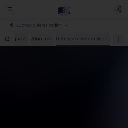
Abrir menu de navegación
Logi
¿Dónde quieres pedir?
os)
Taquizas
Algo más
Refrescos embotellados