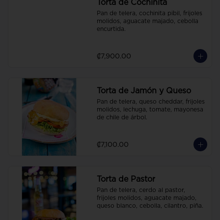
Torta de Cochinita
Pan de telera, cochinita pibil, frijoles 
molidos, aguacate majado, cebolla 
encurtida.
₡7,900.00
Torta de Jamón y Queso
Pan de telera, queso cheddar, frijoles 
molidos, lechuga, tomate, mayonesa 
de chile de árbol.
₡7,100.00
Torta de Pastor
Pan de telera, cerdo al pastor, 
frijoles molidos, aguacate majado, 
queso blanco, cebolla, cilantro, piña.