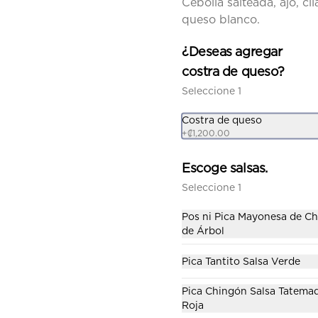
Cebolla salteada, ajo, cil
queso blanco.
Tacos de Tinga de Pollo
Keto
¿Deseas agregar
Pechuga de pollo, salsa roja, 
costra de queso?
cebolla, cilantro.
Seleccione 1
₡4,900.00
Costra de queso
+
₡1,200.00
Escoge salsas.
Seleccione 1
Taquiza de 6
Pos ni Pica Mayonesa de Ch
2 tacos de cochinita pibil, 2 
de Árbol
tacos de tinga de pollo y 2 tacos 
al pastor
Pica Tantito Salsa Verde
₡10,800.00
Pica Chingón Salsa Tatema
Roja