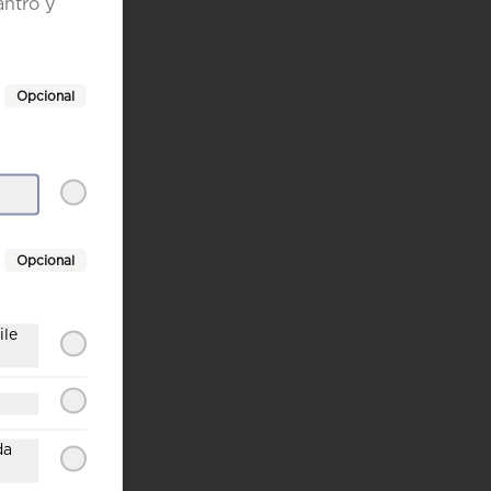
antro y
Opcional
Opcional
ile
da