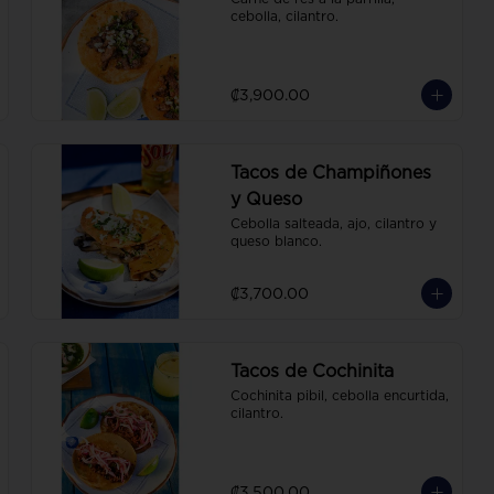
cebolla, cilantro.
₡3,900.00
Tacos de Champiñones
y Queso
Cebolla salteada, ajo, cilantro y 
queso blanco.
₡3,700.00
Tacos de Cochinita
Cochinita pibil, cebolla encurtida, 
cilantro.
₡3,500.00