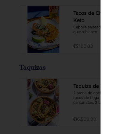
Tacos de Champiñones
Keto
Cebolla salteada, ajo, cilantro, 
queso blanco
₡5,100.00
Taquizas
Taquiza de 10
2 tacos de cochinita pibil, 2 
tacos de tinga de pollo, 2 tacos 
de carnitas, 2 tacos de carne 
asada y 2 tacos al pastor
₡16,500.00