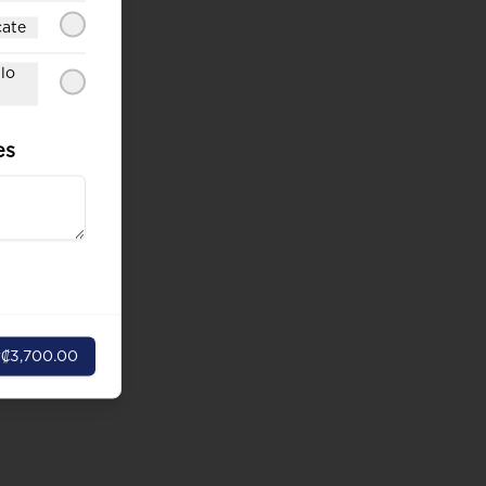
cate
lo
es
r
₡3,700.00