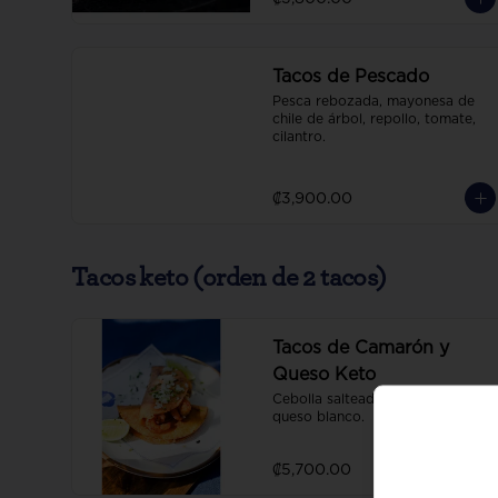
Tacos de Pescado
Pesca rebozada, mayonesa de 
chile de árbol, repollo, tomate, 
cilantro.
₡3,900.00
Tacos keto (orden de 2 tacos)
Tacos de Camarón y
Queso Keto
Cebolla salteada, ajo, cilantro, 
queso blanco.
₡5,700.00