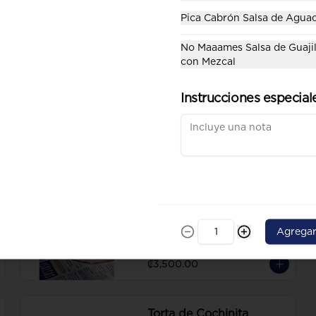
Pica Cabrón Salsa de Agua
No Maaames Salsa de Guajil
Ceviche de Pescado
con Mezcal
Cebolla, chile dulce, cilantro, ajo, 
mango, limón, jugo de tomate 
Instrucciones especial
arreglado.
₡3,600.00
Guacamole con Totopos
Cebolla morada, tomate, 
cilantro, limón y totopos.
Agrega
₡3,500.00
Torta de Cochinita