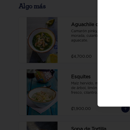
Algo más
Aguachile de Camarón
Camarón pinky, pepino, cebolla 
morada, culantro, salsa de 
aguacate.
₡4,700.00
Esquites
Maíz hervido, mayonesa de chile 
de árbol, limón fresco, queso 
fresco, cilantro.
₡1,900.00
Sopa de Tortilla