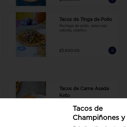
Tacos de Tinga de Pollo
Pechuga de pollo, salsa roja, 
cebolla, cilantro.
₡3,600.00
Tacos de Carne Asada
Keto
Carne de res a la parrilla, 
cebolla, cilantro.
Tacos de
Champiñones y
₡5,400.00