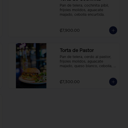
Pan de telera, cochinita pibil, 
frijoles molidos, aguacate 
majado, cebolla encurtida.
₡7,900.00
Torta de Pastor
Pan de telera, cerdo al pastor, 
frijoles molidos, aguacate 
majado, queso blanco, cebolla, 
cilantro, piña.
₡7,300.00