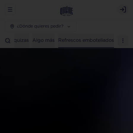
Abrir menu de navegación
Logi
¿Dónde quieres pedir?
os)
Taquizas
Algo más
Refrescos embotellados