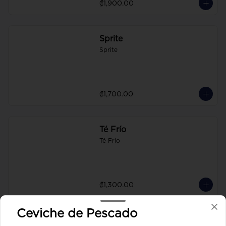
₡1,900.00
Sprite
Sprite
₡1,700.00
Té Frío
Té Frío
₡1,300.00
Ceviche de Pescado