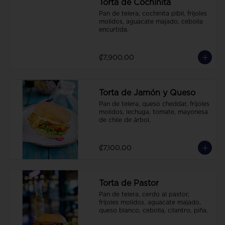
Torta de Cochinita
Pan de telera, cochinita pibil, frijoles 
molidos, aguacate majado, cebolla 
encurtida.
₡7,900.00
Torta de Jamón y Queso
Pan de telera, queso cheddar, frijoles 
molidos, lechuga, tomate, mayonesa 
de chile de árbol.
₡7,100.00
Torta de Pastor
Pan de telera, cerdo al pastor, 
frijoles molidos, aguacate majado, 
queso blanco, cebolla, cilantro, piña.