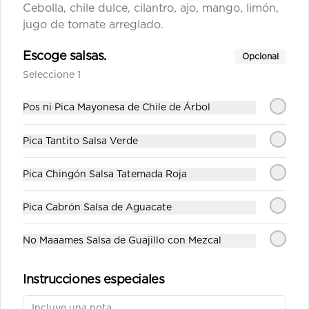
Cebolla, chile dulce, cilantro, ajo, mango, limón,
jugo de tomate arreglado.
Escoge salsas.
Opcional
Seleccione 1
Pos ni Pica Mayonesa de Chile de Árbol
Conócenos
Pica Tantito Salsa Verde
Cobertura
Términos y condiciones
Pica Chingón Salsa Tatemada Roja
Política de privacidad
Pica Cabrón Salsa de Aguacate
Redes sociales
No Maaames Salsa de Guajillo con Mezcal
Instagram
Instrucciones especiales
Mi cuenta