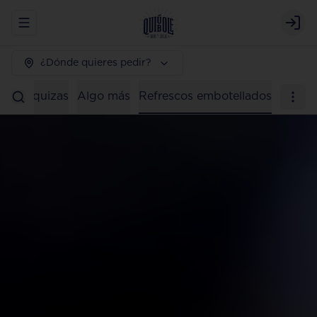
Abrir menu de navegación
Logi
¿Dónde quieres pedir?
os)
Taquizas
Algo más
Refrescos embotellados