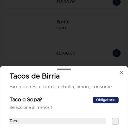
₡1,900.00
Sprite
Sprite
₡1,700.00
Té Frío
Tacos de Birria
Té Frío
Birria de res, cilantro, cebolla, limón, consomé.
Taco o Sopa?
Obligatorio
₡1,300.00
Seleccione al menos 1
Taco