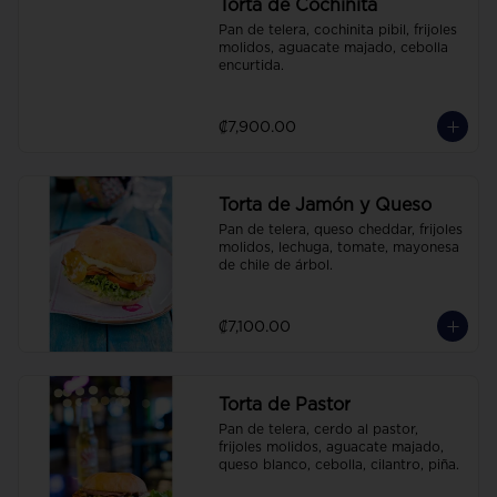
Torta de Cochinita
Pan de telera, cochinita pibil, frijoles 
molidos, aguacate majado, cebolla 
encurtida.
₡7,900.00
Torta de Jamón y Queso
Pan de telera, queso cheddar, frijoles 
molidos, lechuga, tomate, mayonesa 
de chile de árbol.
₡7,100.00
Torta de Pastor
Pan de telera, cerdo al pastor, 
frijoles molidos, aguacate majado, 
queso blanco, cebolla, cilantro, piña.